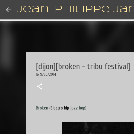
Jean-Philippe Ja
[dijon][broken - tribu festival]
le
9/30/2014
Broken
(électro hip
jazz
hop)