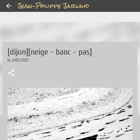
Jean-Philippe Jarlaud
Accéder au contenu principal
[dijon][neige - banc - pas]
le
2/05/2015