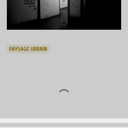
PAYSAGE URBAIN
C
o
m
m
e