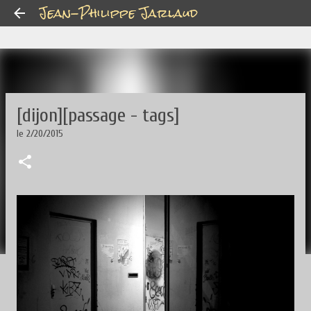
Jean-Philippe Jarlaud
Accéder au contenu principal
[dijon][passage - tags]
le
2/20/2015