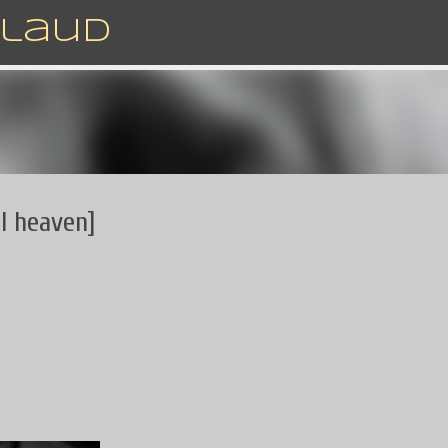
Accéder au contenu principal
rlaud
al heaven]