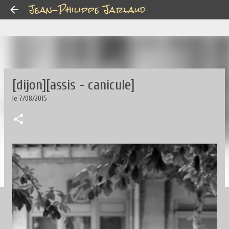
Jean-Philippe Jarlaud
Accéder au contenu principal
[dijon][assis - canicule]
le
7/08/2015