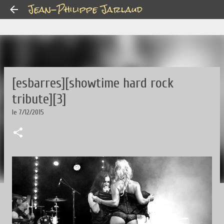
Jean-Philippe Jarlaud
Accéder au contenu principal
[esbarres][showtime hard rock
tribute][3]
le
7/12/2015