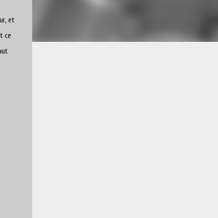
r, et
t ce
out