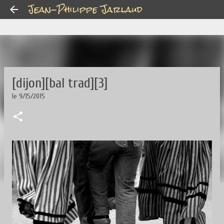
Jean-Philippe Jarlaud
Accéder au contenu principal
[dijon][bal trad][3]
le
9/15/2015