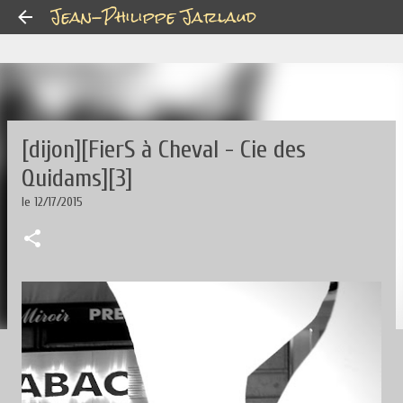
Jean-Philippe Jarlaud
Accéder au contenu principal
[dijon][FierS à Cheval - Cie des
Quidams][3]
le
12/17/2015