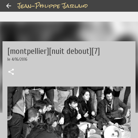
Jean-Philippe Jarlaud
Accéder au contenu principal
[montpellier][nuit debout][7]
le
4/16/2016