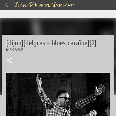
Jean-Philippe Jarlaud
Accéder au contenu principal
[dijon][dèlgres - blues caraïbe][2]
le
5/22/2016