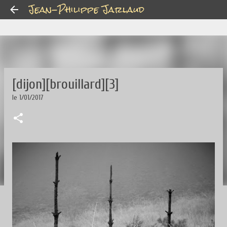
Jean-Philippe Jarlaud
Accéder au contenu principal
[dijon][brouillard][3]
le
1/01/2017