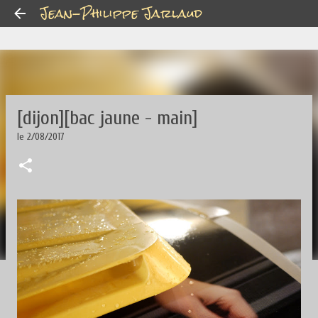
Jean-Philippe Jarlaud
Accéder au contenu principal
[dijon][bac jaune - main]
le
2/08/2017