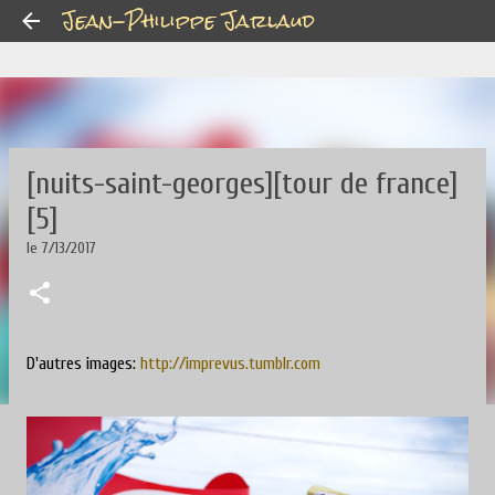
Jean-Philippe Jarlaud
Accéder au contenu principal
[nuits-saint-georges][tour de france]
[5]
le
7/13/2017
D'autres images:
http://imprevus.tumblr.com