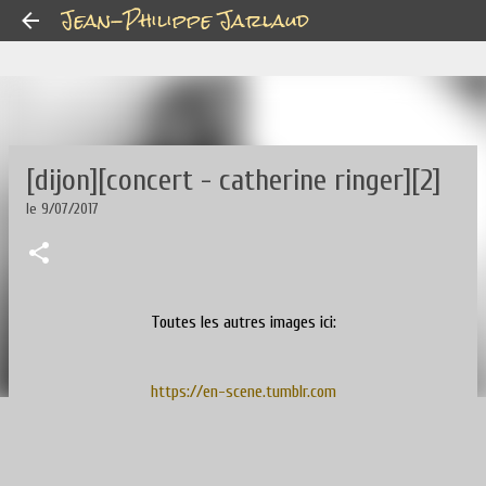
Jean-Philippe Jarlaud
Accéder au contenu principal
[dijon][concert - catherine ringer][2]
le
9/07/2017
Toutes les autres images ici:
https://en-scene.tumblr.com