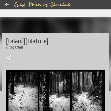
Jean-Philippe Jarlaud
Accéder au contenu principal
[talant][filature]
le
12/26/2017