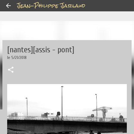
Jean-Philippe Jarlaud
Accéder au contenu principal
[nantes][assis - pont]
le
5/21/2018