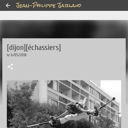
Jean-Philippe Jarlaud
Accéder au contenu principal
[dijon][échassiers]
le
6/05/2018