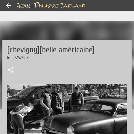
Jean-Philippe Jarlaud
Accéder au contenu principal
[chevigny][belle américaine]
le
10/25/2018