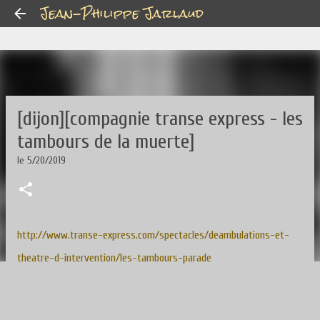
Jean-Philippe Jarlaud
Accéder au contenu principal
[dijon][compagnie transe express - les
tambours de la muerte]
le
5/20/2019
http://www.transe-express.com/spectacles/deambulations-et-
theatre-d-intervention/les-tambours-parade