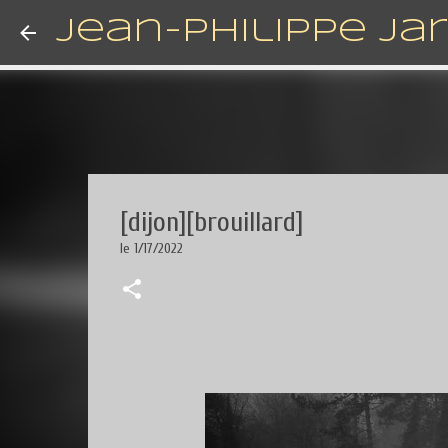
Jean-Philippe Ja
[dijon][brouillard]
le
1/17/2022