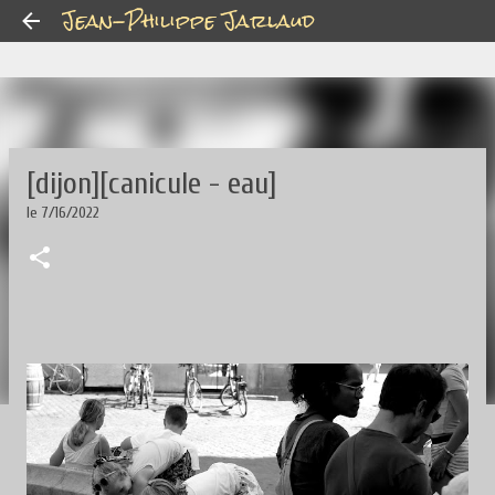
Jean-Philippe Jarlaud
Accéder au contenu principal
[dijon][canicule - eau]
le
7/16/2022