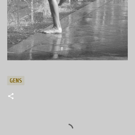
GENS
C
o