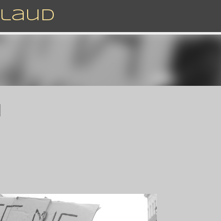
Accéder au contenu principal
rlaud
]