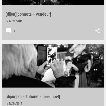
[dijon][bonnets - vendeur]
le
12/26/2014
4
[dijon][smartphone - père noël]
le
12/24/2014