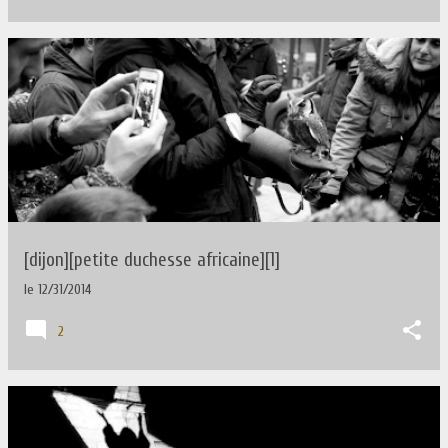
[dijon][petite duchesse africaine][1]
le
12/31/2014
2