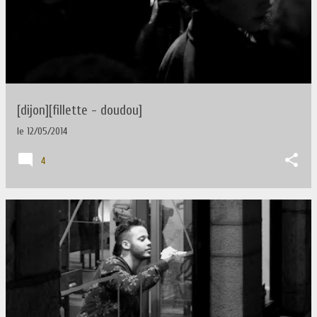
[dijon][fillette - doudou]
le
12/05/2014
4