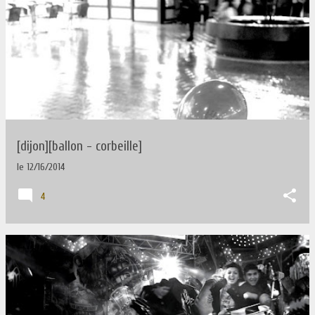
[dijon][ballon - corbeille]
le
12/16/2014
4