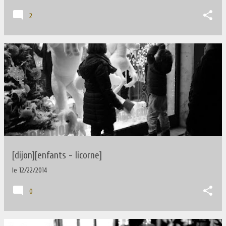
2
[dijon][enfants - licorne]
le
12/22/2014
0