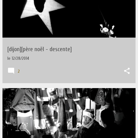
[dijon][père noël - descente]
le
12/28/2014
2