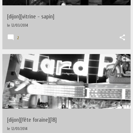
[dijon][vitrine - sapin]
le
12/03/2014
2
[dijon][fête foraine][18]
le
12/01/2014