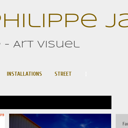
Accéder au contenu principal
hilippe 
- Art visuel
INSTALLATIONS
STREET
TOUT AFFICHER
Fa
PAYSAGE
PAYSAGE URBAIN