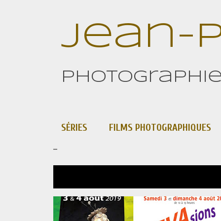
Jean-P
Photographie 
SÉRIES
FILMS PHOTOGRAPHIQUES
_
Affichage des articles du juillet, 2019
A
EXPOSITION