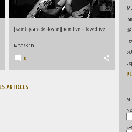
fé
ja
[saint-jean-de-losne][bdm live - lovedrive]
dé
no
le
7/03/2019
oc
0
se
jui
PL
ju
ES ARTICLES
ma
Me
fé
N
ja
E-
no