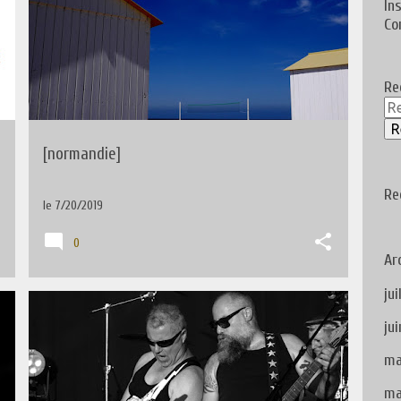
In
Co
Re
[normandie]
Re
le
7/20/2019
0
Ar
jui
SPECTACLE
ju
ma
ma