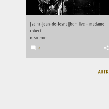
[saint-jean-de-losne][bdm live - madame
robert]
le
7/03/2019
0
AUTR