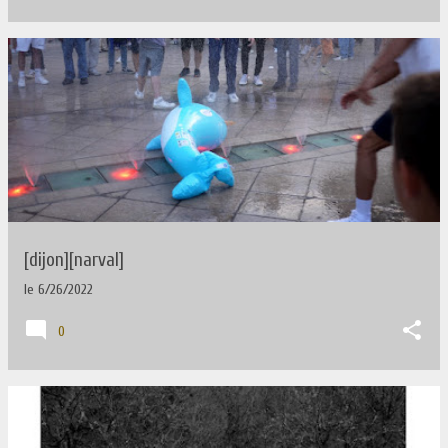
[dijon][narval]
le
6/26/2022
0