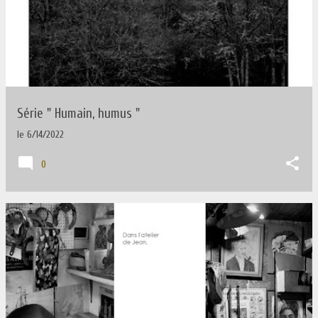
Série " Humain, humus "
le
6/14/2022
0