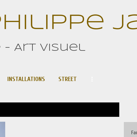
Accéder au contenu principal
hilippe 
- Art visuel
INSTALLATIONS
STREET
TOUT AFFICHER
Fa