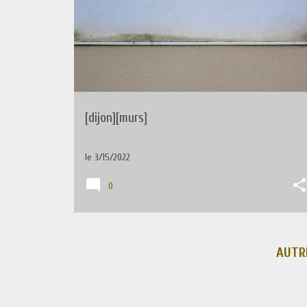
r
t
i
c
l
e
[dijon][murs]
s
le
3/15/2022
0
AUTR