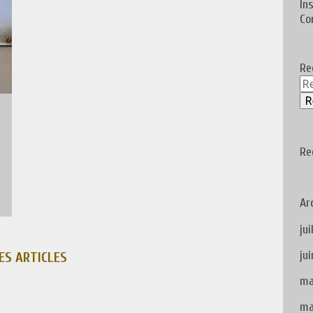
In
Co
Re
Re
Ar
jui
ju
ES ARTICLES
ma
ma